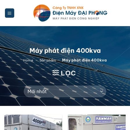
Bỏ
qua
nội
dung
Máy phát điện 400kva
»
»
Máy phát điện 400kva
Home
Sản phẩm
LỌC