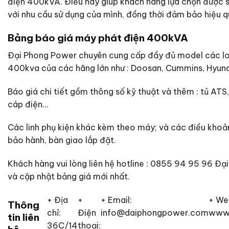
điện 400kVA. Điều này giúp khách hàng lựa chọn được 
với nhu cầu sử dụng của mình, đồng thời đảm bảo hiệu qu
Bảng báo giá máy phát điện 400kVA
Đại Phong Power chuyên cung cấp đầy đủ model các lo
400kva của các hãng lớn như : Doosan, Cummins, Hyunda
Báo giá chi tiết gồm thông số kỹ thuật và thêm : tủ ATS
cáp điện…
Các linh phụ kiện khác kèm theo máy; và các điều khoả
bảo hành, bàn giao lắp đặt.
Khách hàng vui lòng liên hệ hotline : 0855 94 95 96 Đạ
và cập nhật bảng giá mới nhất.
+ Địa
+
+ Email:
+ We
Thông
chỉ:
Điện
info@daiphongpower.com
www.
tin liên
36C/14
thoại: