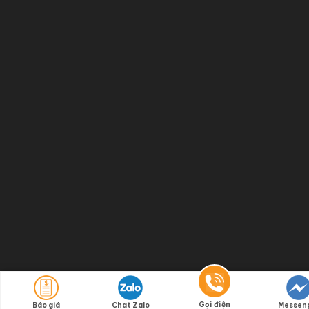
Gọi điện
Báo giá
Chat Zalo
Messen