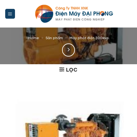
Bỏ
qua
nội
dung
»
»
Home
Sản phẩm
Máy phát điện 300kva
LỌC