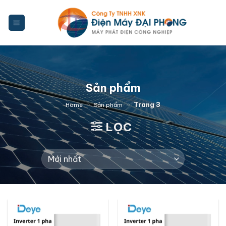
Bỏ
qua
nội
dung
Sản phẩm
»
»
Trang 3
Home
Sản phẩm
LỌC