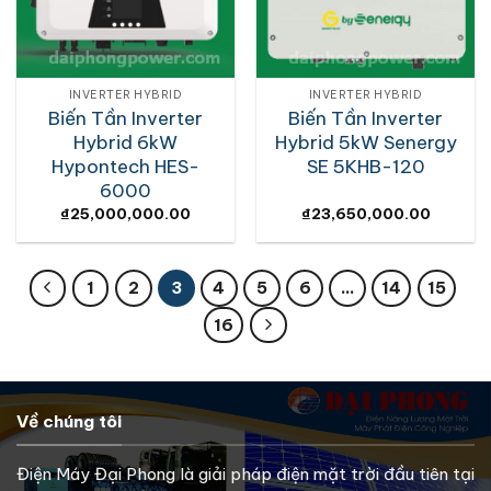
INVERTER HYBRID
INVERTER HYBRID
Biến Tần Inverter
Biến Tần Inverter
Hybrid 6kW
Hybrid 5kW Senergy
Hypontech HES-
SE 5KHB-120
6000
₫
25,000,000.00
₫
23,650,000.00
1
2
3
4
5
6
…
14
15
16
Về chúng tôi
Điện Máy Đại Phong là giải pháp điện mặt trời đầu tiên tại