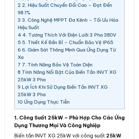
2
2. Hiệu Suất Chuyển Đổi Cao – Đạt Đến
98.1%
3
3. Công Nghệ MPPT Đa Kênh – Tối Ưu Hóa
Hiệu Suất
4
4. Tương Thích Với Điện Lưới 3 Pha 380V
5
5. Thiết Kế Bền Bỉ – Chuẩn Bảo Vệ IP65
6
6. Giám Sát Thông Minh Qua Ứng Dụng Từ
Xa
7
7. Tính Năng Bảo Vệ Toàn Diện
8
Tính Năng Nổi Bật Của Biến Tần INVT XG
25kW 3 Pha
9
Lợi Ích Khi Sử Dụng Biến Tần INVT XG
25kW 3 Pha
10
Ứng Dụng Thực Tiễn
1. Công Suất 25kW – Phù Hợp Cho Các Ứng
Dụng Thương Mại Và Công Nghiệp
Biến tần INVT XG 25kW với công suất
25kW