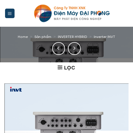
Bỏ
qua
nội
dung
»
»
»
Home
Sản phẩm
INVERTER HYBRID
Inverter INVT
LỌC