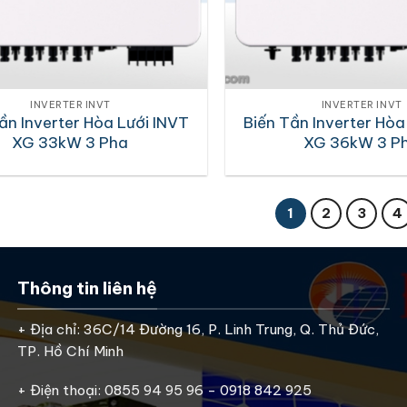
INVERTER INVT
INVERTER INVT
ần Inverter Hòa Lưới INVT
Biến Tần Inverter Hòa
XG 33kW 3 Pha
XG 36kW 3 P
1
2
3
4
Thông tin liên hệ
+ Địa chỉ: 36C/14 Đường 16, P. Linh Trung, Q. Thủ Đức,
TP. Hồ Chí Minh
+ Điện thoại: 0855 94 95 96 - 0918 842 925