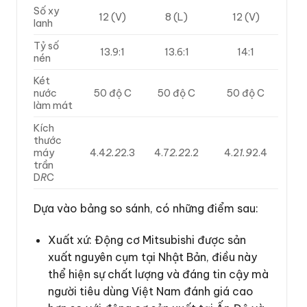
Số xy
12 (V)
8 (L)
12 (V)
lanh
Tỷ số
13.9:1
13.6:1
14:1
nén
Két
nước
50 độ C
50 độ C
50 độ C
làm mát
Kích
thước
máy
4.4
2.2
2.3
4.7
2.2
2.2
4.2
1.9
2.4
trần
D
R
C
Dựa vào bảng so sánh, có những điểm sau:
Xuất xứ: Động cơ Mitsubishi được sản
xuất nguyên cụm tại Nhật Bản, điều này
thể hiện sự chất lượng và đáng tin cậy mà
người tiêu dùng Việt Nam đánh giá cao