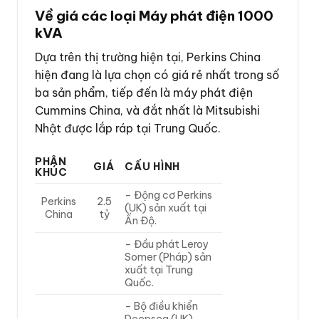
Về giá các loại Máy phát điện 1000
kVA
Dựa trên thị trường hiện tại, Perkins China
hiện đang là lựa chọn có giá rẻ nhất trong số
ba sản phẩm, tiếp đến là máy phát điện
Cummins China, và đắt nhất là Mitsubishi
Nhật được lắp ráp tại Trung Quốc.
PHÂN
GIÁ
CẤU HÌNH
KHÚC
– Động cơ Perkins
Perkins
2.5
(UK) sản xuất tại
China
tỷ
Ấn Độ.
– Đầu phát Leroy
Somer (Pháp) sản
xuất tại Trung
Quốc.
– Bộ điều khiển