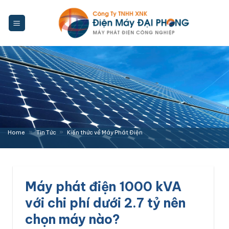
Bỏ
qua
nội
dung
»
»
Home
Tin Tức
Kiến thức về Máy Phát Điện
Máy phát điện 1000 kVA
với chi phí dưới 2.7 tỷ nên
chọn máy nào?