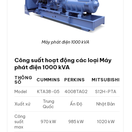
Máy phát điện 1000 kVA
Công suất hoạt động các loại Máy
phát điện 1000 kVA
THÔNG
CUMMINS
PERKINS
MITSUBISHI
SỐ
Model
KTA38-G5
4008TAG2
S12H-PTA
Trung
Xuất xứ
Ấn Độ
Nhật Bản
Quốc
Công
suất
970 kW
985 kW
1020 kW
max