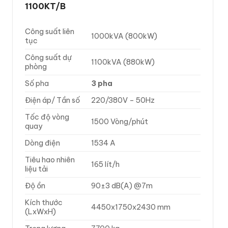
1100KT/B
Công suất liên
1000kVA (800kW)
tục
Công suất dự
1100kVA (880kW)
phòng
Số pha
3 pha
Điện áp/ Tần số
220/380V – 50Hz
Tốc độ vòng
1500 Vòng/phút
quay
Dòng điện
1534 A
Tiêu hao nhiên
165 lít/h
liệu tải
Độ ồn
90±3 dB(A) @7m
Kích thước
4450x1750x2430 mm
(LxWxH)