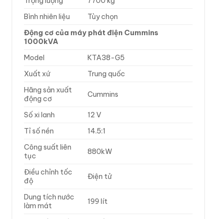
Trọng lượng
7700 kg
Bình nhiên liệu
Tùy chọn
Động cơ của máy phát điện Cummins
1000kVA
Model
KTA38-G5
Xuất xứ
Trung quốc
Hãng sản xuất
Cummins
động cơ
Số xi lanh
12 V
Tỉ số nén
14.5:1
Công suất liên
880kW
tục
Điều chỉnh tốc
Điện tử
độ
Dung tích nước
199 lít
làm mát