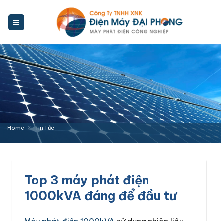
Bỏ
qua
nội
dung
»
Home
Tin Tức
Top 3 máy phát điện
1000kVA đáng để đầu tư
Máy phát điện 1000kVA
sử dụng nhiên liệu