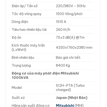
Điện áp/ Tần số
220/380V – 50Hz
Tốc độ vòng quay
1500 Vòng/phút
Dòng điện
1515 A
Tiêu hao nhiên liệu tải
260 lít/h
Độ ồn
75±3 dB(A) @7m
Kích thước máy trần
4330x1760x2380 mm
(LxWxH)
Bình nhiên liệu
Báo giá chi tiết
Trọng lượng
8400 Kg
Động cơ của máy phát điện Mitsubishi
1000kVA
S12H-PTA (Turbo
Model
charged)
Xuất xứ
Japan (Nhật Bản)
Hãng sản xuất động cơ
Mitsubishi
(MHI)