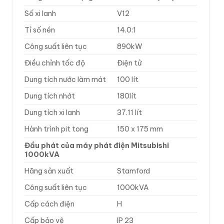
Số xi lanh
V12
Tỉ số nén
14.0:1
Công suất liên tục
890kW
Điều chỉnh tốc độ
Điện tử
Dung tích nước làm mát
100 lít
Dung tích nhớt
180lít
Dung tích xi lanh
37.11 lít
Hành trình pit tong
150 x 175 mm
Đầu phát của máy phát điện Mitsubishi
1000kVA
Hãng sản xuất
Stamford
Công suất liên tục
1000kVA
Cấp cách điện
H
Cấp bảo vệ
IP 23