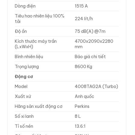
Dòng điện
1515 A
Tiêu hao nhiên liệu 100%
224 lít/h
tải
Độ ồn
75 dB(A) @7m
Kích thước máy trần
4700x2090x2280
(LxWxH)
mm
Bình nhiên liệu
Báo giá chi tiết
Trọng lượng
8600 Kg
Động cơ
Model
4008TAG2A (Turbo)
Xuất xứ
Anh quốc
Hãng sản xuất động cơ
Perkins
Số xi lanh
8 L
Tỉ số nén
13.6:1