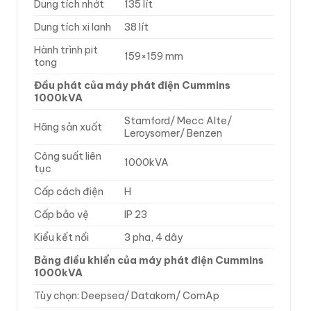
Dung tích nhớt
135 lít
Dung tích xi lanh
38 lít
Hành trình pit
159×159 mm
tong
Đầu phát của máy phát điện Cummins
1000kVA
Stamford/ Mecc Alte/
Hãng sản xuất
Leroysomer/ Benzen
Công suất liên
1000kVA
tục
Cấp cách điện
H
Cấp bảo vệ
IP 23
Kiểu kết nối
3 pha, 4 dây
Bảng điều khiển của máy phát điện Cummins
1000kVA
Tùy chọn: Deepsea/ Datakom/ ComAp