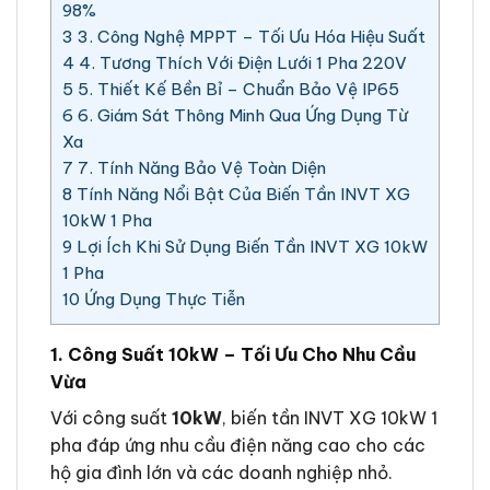
98%
3
3. Công Nghệ MPPT – Tối Ưu Hóa Hiệu Suất
4
4. Tương Thích Với Điện Lưới 1 Pha 220V
5
5. Thiết Kế Bền Bỉ – Chuẩn Bảo Vệ IP65
6
6. Giám Sát Thông Minh Qua Ứng Dụng Từ
Xa
7
7. Tính Năng Bảo Vệ Toàn Diện
8
Tính Năng Nổi Bật Của Biến Tần INVT XG
10kW 1 Pha
9
Lợi Ích Khi Sử Dụng Biến Tần INVT XG 10kW
1 Pha
10
Ứng Dụng Thực Tiễn
1. Công Suất 10kW – Tối Ưu Cho Nhu Cầu
Vừa
Với công suất
10kW
, biến tần INVT XG 10kW 1
pha đáp ứng nhu cầu điện năng cao cho các
hộ gia đình lớn và các doanh nghiệp nhỏ.