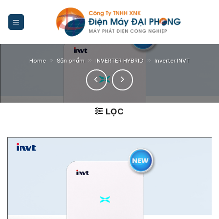
Bỏ
qua
nội
dung
»
»
»
Home
Sản phẩm
INVERTER HYBRID
Inverter INVT
LỌC